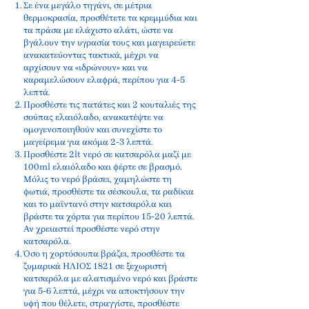
Σε ένα μεγάλο τηγάνι, σε μέτρια
θερμοκρασία, προσθέτετε τα κρεμμύδια και
τα πράσα με ελάχιστο αλάτι, ώστε να
βγάλουν την υγρασία τους και μαγειρεύετε
ανακατεύοντας τακτικά, μέχρι να
αρχίσουν να «ιδρώνουν» και να
καραμελώσουν ελαφρά, περίπου για 4-5
λεπτά.
Προσθέστε τις πατάτες και 2 κουταλιές της
σούπας ελαιόλαδο, ανακατέψτε να
ομογενοποιηθούν και συνεχίστε το
μαγείρεμα για ακόμα 2-3 λεπτά.
Προσθέστε 2lt νερό σε κατσαρόλα μαζί με
100ml ελαιόλαδο και φέρτε σε βρασμό.
Μόλις το νερό βράσει, χαμηλώστε τη
φωτιά, προσθέστε τα σέσκουλα, τα ραδίκια
και το μαϊντανό στην κατσαρόλα και
βράστε τα χόρτα για περίπου 15-20 λεπτά.
Αν χρειαστεί προσθέστε νερό στην
κατσαρόλα.
Όσο η χορτόσουπα βράζει, προσθέστε τα
ζυμαρικά ΗΛΙΟΣ 1821 σε ξεχωριστή
κατσαρόλα με αλατισμένο νερό και βράστε
για 5-6 λεπτά, μέχρι να αποκτήσουν την
υφή που θέλετε, στραγγίστε, προσθέστε