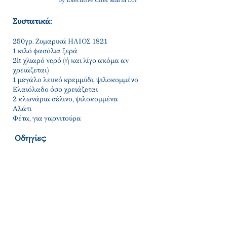
by Executive Chef Maria Loi
Συστατικά:
250γρ. Ζυμαρικά ΗΛΙΟΣ 1821
1 κιλό φασόλια ξερά
2lt χλιαρό νερό (ή και λίγο ακόμα αν
χρειάζεται)
1 μεγάλο λευκό κρεμμύδι, ψιλοκομμένο
Ελαιόλαδο όσο χρειάζεται
2 κλωνάρια σέλινο, ψιλοκομμένα
Αλάτι
Φέτα, για γαρνιτούρα
Οδηγίες:
Τοποθετήστε τα φασόλια σε μια μεγάλη
κατσαρόλα με αρκετό νερό για να τα
καλύψετε από την προηγούμενη νύχτα . (Το
μούλιασμα κατά τη διάρκεια της νύχτας θα
μειώσει το χρόνο μαγειρέματος την
επόμενη μέρα.)
Όταν ξεκινήσουμε την προετοιμασία της
φασολάδας, στραγγίζουμε τα φασόλια και