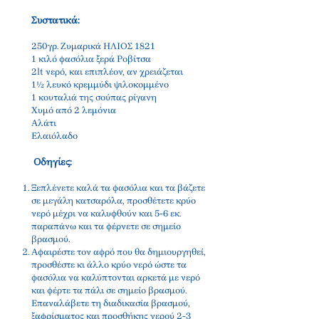
Συστατικά:
250γρ. Ζυμαρικά ΗΛΙΟΣ 1821
1 κιλό φασόλια ξερά Ροβίτσα
2lt νερό, και επιπλέον, αν χρειάζεται
1½ λευκό κρεμμύδι ψιλοκομμένο
1 κουταλιά της σούπας ρίγανη
Χυμό από 2 λεμόνια
Αλάτι
Ελαιόλαδο
Οδηγίες:
Ξεπλένετε καλά τα φασόλια και τα βάζετε
σε μεγάλη κατσαρόλα, προσθέτετε κρύο
νερό μέχρι να καλυφθούν και 5-6 εκ.
παραπάνω και τα φέρνετε σε σημείο
βρασμού.
Αφαιρέστε τον αφρό που θα δημιουργηθεί,
προσθέστε κι άλλο κρύο νερό ώστε τα
φασόλια να καλύπτονται αρκετά με νερό
και φέρτε τα πάλι σε σημείο βρασμού.
Επαναλάβετε τη διαδικασία βρασμού,
ξαφρίσματος και προσθήκης νερού 2-3