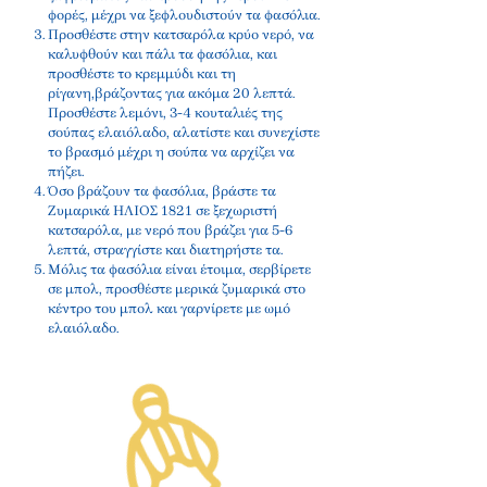
φορές, μέχρι να ξεφλουδιστούν τα φασόλια.
Προσθέστε στην κατσαρόλα κρύο νερό, να
καλυφθούν και πάλι τα φασόλια, και
προσθέστε το κρεμμύδι και τη
ρίγανη,βράζοντας για ακόμα 20 λεπτά.
Προσθέστε λεμόνι, 3-4 κουταλιές της
σούπας ελαιόλαδο, αλατίστε και συνεχίστε
το βρασμό μέχρι η σούπα να αρχίζει να
πήζει.
Όσο βράζουν τα φασόλια, βράστε τα
Ζυμαρικά ΗΛΙΟΣ 1821 σε ξεχωριστή
κατσαρόλα, με νερό που βράζει για 5-6
λεπτά, στραγγίστε και διατηρήστε τα.
Μόλις τα φασόλια είναι έτοιμα, σερβίρετε
σε μπολ, προσθέστε μερικά ζυμαρικά στο
κέντρο του μπολ και γαρνίρετε με ωμό
ελαιόλαδο.