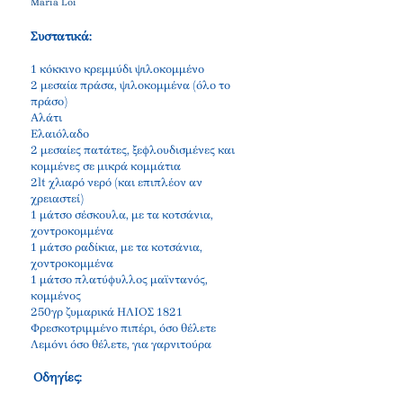
Maria Loi
Συστατικά:
1 κόκκινο κρεμμύδι ψιλοκομμένο
2 μεσαία πράσα, ψιλοκομμένα (όλο το
πράσο)
Αλάτι
Ελαιόλαδο
2 μεσαίες πατάτες, ξεφλουδισμένες και
κομμένες σε μικρά κομμάτια
2lt χλιαρό νερό (και επιπλέον αν
χρειαστεί)
1 μάτσο σέσκουλα, με τα κοτσάνια,
χοντροκομμένα
1 μάτσο ραδίκια, με τα κοτσάνια,
χοντροκομμένα
1 μάτσο πλατύφυλλος μαϊντανός,
κομμένος
250γρ ζυμαρικά ΗΛΙΟΣ 1821
Φρεσκοτριμμένο πιπέρι, όσο θέλετε
Λεμόνι όσο θέλετε, για γαρνιτούρα
Οδηγίες: